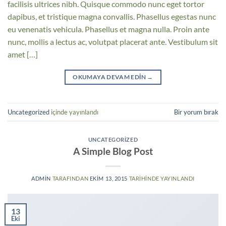
facilisis ultrices nibh. Quisque commodo nunc eget tortor
dapibus, et tristique magna convallis. Phasellus egestas nunc
eu venenatis vehicula. Phasellus et magna nulla. Proin ante
nunc, mollis a lectus ac, volutpat placerat ante. Vestibulum sit
amet […]
OKUMAYA DEVAM EDIN
→
Uncategorized
içinde yayınlandı
Bir yorum bırak
UNCATEGORIZED
A Simple Blog Post
ADMIN
TARAFINDAN
EKIM 13, 2015
TARIHINDE YAYINLANDI
13
Eki