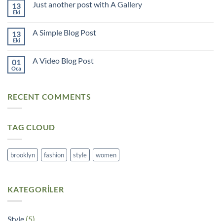
Just another post with A Gallery
13
to
Flatsome
Eki
Yorum
yok
Just
A Simple Blog Post
13
another
post
Eki
Yorum
with
yok
A
A
Gallery
A Video Blog Post
01
Simple
Blog
Oca
Yorum
Post
yok
A
Video
RECENT COMMENTS
Blog
Post
TAG CLOUD
brooklyn
fashion
style
women
KATEGORILER
Style
(5)