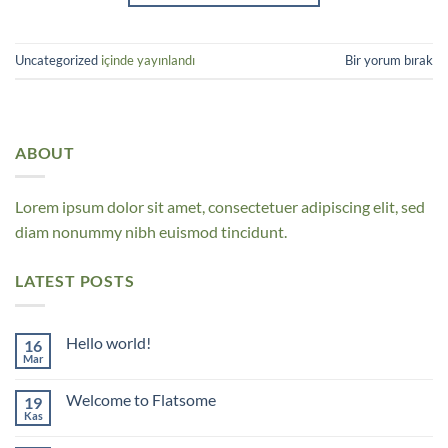
Uncategorized
içinde yayınlandı
Bir yorum bırak
ABOUT
Lorem ipsum dolor sit amet, consectetuer adipiscing elit, sed
diam nonummy nibh euismod tincidunt.
LATEST POSTS
Hello world!
16
Mar
Yorum
yok
Hello
Welcome to Flatsome
19
world!
Kas
Yorum
yok
Welcome