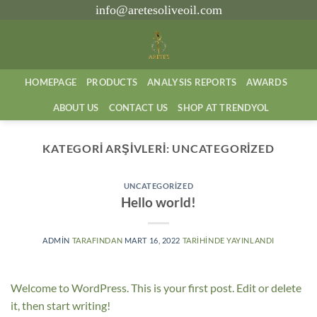
İçeriğe
info@aretesoliveoil.com
atla
HOMEPAGE
PRODUCTS
ANALYSIS REPORTS
AWARDS
ABOUT US
CONTACT US
SHOP AT TRENDYOL
KATEGORI ARŞIVLERI:
UNCATEGORIZED
UNCATEGORIZED
Hello world!
ADMIN
TARAFINDAN
MART 16, 2022
TARIHINDE YAYINLANDI
Welcome to WordPress. This is your first post. Edit or delete
it, then start writing!