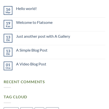
Hello world!
16
Mar
Yorum
yok
Hello
Welcome to Flatsome
19
world!
Kas
Yorum
yok
Welcome
Just another post with A Gallery
13
to
Flatsome
Eki
Yorum
yok
Just
A Simple Blog Post
13
another
post
Eki
Yorum
with
yok
A
A
Gallery
A Video Blog Post
01
Simple
Blog
Oca
Yorum
Post
yok
A
Video
RECENT COMMENTS
Blog
Post
TAG CLOUD