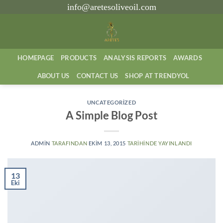
İçeriğe
info@aretesoliveoil.com
atla
HOMEPAGE
PRODUCTS
ANALYSIS REPORTS
AWARDS
ABOUT US
CONTACT US
SHOP AT TRENDYOL
UNCATEGORIZED
A Simple Blog Post
ADMIN
TARAFINDAN
EKIM 13, 2015
TARIHINDE YAYINLANDI
13
Eki