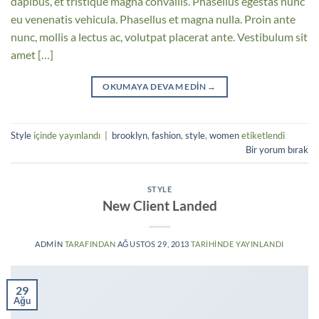
dapibus, et tristique magna convallis. Phasellus egestas nunc
eu venenatis vehicula. Phasellus et magna nulla. Proin ante
nunc, mollis a lectus ac, volutpat placerat ante. Vestibulum sit
amet […]
OKUMAYA DEVAM EDIN
→
Style
içinde yayınlandı
|
brooklyn
,
fashion
,
style
,
women
etiketlendi
Bir yorum bırak
STYLE
New Client Landed
ADMIN
TARAFINDAN
AĞUSTOS 29, 2013
TARIHINDE YAYINLANDI
29
Ağu