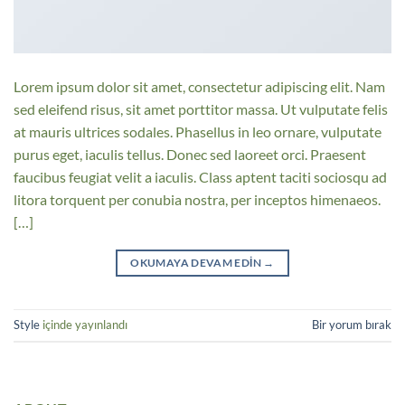
Lorem ipsum dolor sit amet, consectetur adipiscing elit. Nam
sed eleifend risus, sit amet porttitor massa. Ut vulputate felis
at mauris ultrices sodales. Phasellus in leo ornare, vulputate
purus eget, iaculis tellus. Donec sed laoreet orci. Praesent
faucibus feugiat velit a iaculis. Class aptent taciti sociosqu ad
litora torquent per conubia nostra, per inceptos himenaeos.
[…]
OKUMAYA DEVAM EDIN
→
Style
içinde yayınlandı
Bir yorum bırak