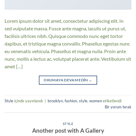
Lorem ipsum dolor sit amet, consectetur adipiscing elit. In
sed vulputate massa. Fusce ante magna, iaculis ut purus ut,
facilisis ultrices nibh. Quisque commodo nunc eget tortor
dapibus, et tristique magna convallis. Phasellus egestas nunc
eu venenatis vehicula. Phasellus et magna nulla. Proin ante
nunc, mollis a lectus ac, volutpat placerat ante. Vestibulum sit
amet […]
OKUMAYA DEVAM EDIN
→
Style
içinde yayınlandı
|
brooklyn
,
fashion
,
style
,
women
etiketlendi
Bir yorum bırak
STYLE
Another post with A Gallery