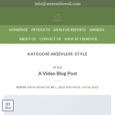
İçeriğe
info@aretesoliveoil.com
atla
HOMEPAGE
PRODUCTS
ANALYSIS REPORTS
AWARDS
ABOUT US
CONTACT US
SHOP AT TRENDYOL
KATEGORI ARŞIVLERI:
STYLE
STYLE
A Video Blog Post
ADMIN
TARAFINDAN
OCAK 1, 2014
TARIHINDE YAYINLANDI
01
Oca