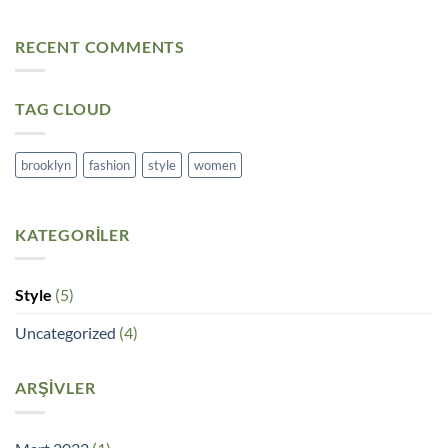
Post
yok
A
Video
RECENT COMMENTS
Blog
Post
TAG CLOUD
brooklyn
fashion
style
women
KATEGORILER
Style
(5)
Uncategorized
(4)
ARŞIVLER