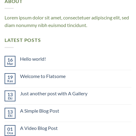
ABOUT
Lorem ipsum dolor sit amet, consectetuer adipiscing elit, sed
diam nonummy nibh euismod tincidunt.
LATEST POSTS
Hello world!
16
Mar
Yorum
yok
Hello
Welcome to Flatsome
19
world!
Kas
Yorum
yok
Welcome
Just another post with A Gallery
13
to
Flatsome
Eki
Yorum
yok
Just
A Simple Blog Post
13
another
post
Eki
Yorum
with
yok
A
A
Gallery
A Video Blog Post
01
Simple
Blog
Oca
Yorum