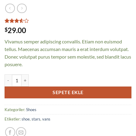
2
müşteri
29.00
$
puanına
dayanarak
Vivamus semper adipiscing convallis. Etiam non euismod
5
üzerinden
tellus. Maecenas accumsan mauris a erat interdum volutpat.
3.5
Donec volutpat purus tempor sem molestie, sed blandit lacus
puan
aldı
posuere.
U Era VANS adet
SEPETE EKLE
Kategoriler:
Shoes
Etiketler:
shoe
,
stars
,
vans