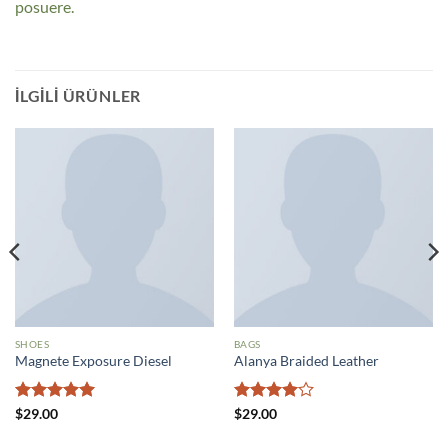
posuere.
İLGILI ÜRÜNLER
SHOES
BAGS
Magnete Exposure Diesel
Alanya Braided Leather
5 üzerinden
5
$
29.00
$
29.00
5
oy aldı
üzerinden
4
oy aldı